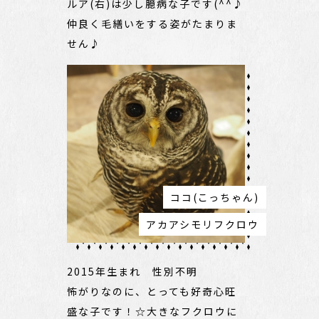
ルア(右)は少し臆病な子です(^^♪
仲良く毛繕いをする姿がたまりま
せん♪
ココ(こっちゃん)
アカアシモリフクロウ
2015年生まれ 性別不明
怖がりなのに、とっても好奇心旺
盛な子です！☆大きなフクロウに