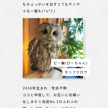
もちょっかいを出すとてもヤンチ
ャな一面も(^o^)丿
ピー輔(ぴーちゃん)
モリフクロウ
2016年生まれ 性別不明
ココと仲良しで、お互いに毛繕い
をします☆当店No.1のふわふわ