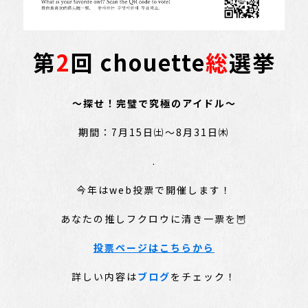
第
2
回 chouette
総
選挙
～探せ！完璧で究極のアイドル～
期間：7月15日㈯～8月31日㈭
.
今年はweb投票で開催します！
あなたの推しフクロウに清き一票を🦉
投票ページはこちらから
詳しい内容は
ブログ
をチェック！
.