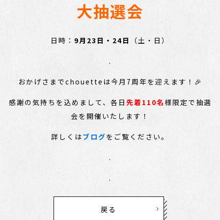
大抽選会
日時：
9月23日・24日
（土・日）
.
おかげさまでchouetteは今月7周年を迎えます！🎉
感謝の気持ちを込めまして、各日
先着110名
様限定で抽選
会を開催いたします！
詳しくは
ブログ
をご覧ください。
.
.
戻る