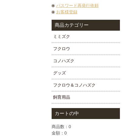
パスワード再発行依頼
お客様登録
商品カテゴリー
ミミズク
フクロウ
コノハズク
グッズ
フクロウ＆コノハズク
飼育用品
カートの中
商品数：0
金額：0