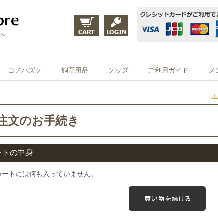
eへ
コノハズク
飼育用品
グッズ
ご利用ガイド
メ
ホ
注文のお手続き
ートの中身
カートには何も入っていません。