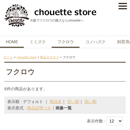
大阪でフクロウの購入ならchouetteへ
HOME
ミミズク
フクロウ
コノハズク
飼育用
ホーム
chouette shop
商品カタログ
フクロウ
フクロウ
6件の商品があります。
表示順 : デフォルト ｜
商品名
｜
安い順
｜
高い順
表示形式 :
商品説明つき
｜
画像一覧
表示件数 :