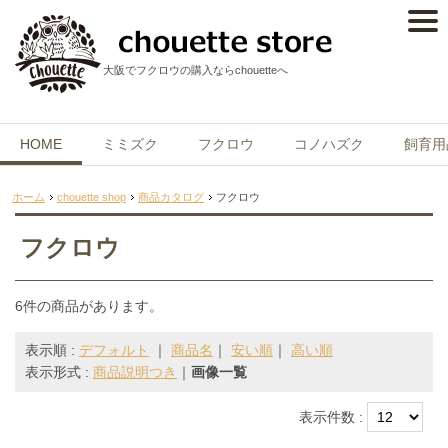
大阪でフクロウの購入ならchouetteへ
HOME
ミミズク
フクロウ
コノハズク
飼育用
ホーム
chouette shop
商品カタログ
フクロウ
フクロウ
6件の商品があります。
表示順 :
デフォルト
｜
商品名
｜
安い順
｜
高い順
表示形式 :
商品説明つき
｜
画像一覧
表示件数 :